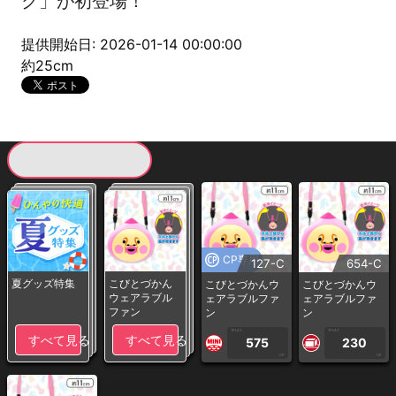
ク」が初登場！
提供開始日: 2026-01-14 00:00:00
約25cm
現在提供している景品一覧
CP専用
127-C
654-C
夏グッズ特集
こびとづかん
こびとづかんウ
こびとづかんウ
ウェアラブル
ェアラブルファ
ェアラブルファ
ファン
ン
ン
1PLAY
1PLAY
すべて見る
すべて見る
575
230
CP
CP