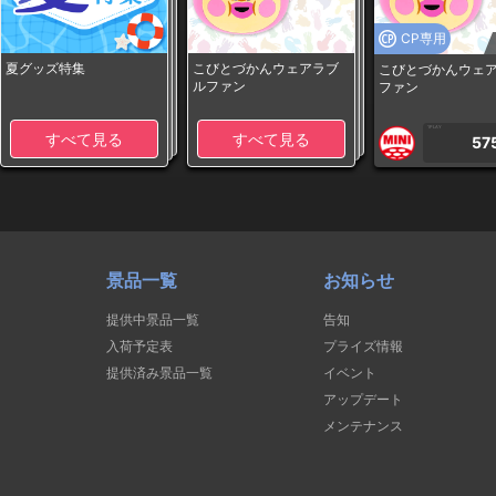
CP専用
夏グッズ特集
こびとづかんウェアラブ
こびとづかんウェ
ルファン
ファン
1PLAY
すべて見る
すべて見る
57
景品一覧
お知らせ
提供中景品一覧
告知
入荷予定表
プライズ情報
提供済み景品一覧
イベント
アップデート
メンテナンス