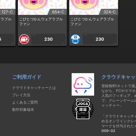
127-C
654-C
324-C
アラブル
こびとづかんウェアラブル
こびとづかんウェアラブル
ファン
ファン
1PLAY
1PLAY
5
230
230
CP
CP
CP
ご利用ガイド
クラウドキャッ
登録無料!ネットで
クラウドキャッチャーとは
ながら、PCやスマホ
プレイ方法
人気のフィギュア、
で、クレーンゲーム
よくあるご質問
ャッチャー」
動作対象端末
「クラウドキャッチ
めるオンラインクレ
マークを付与された
009-02