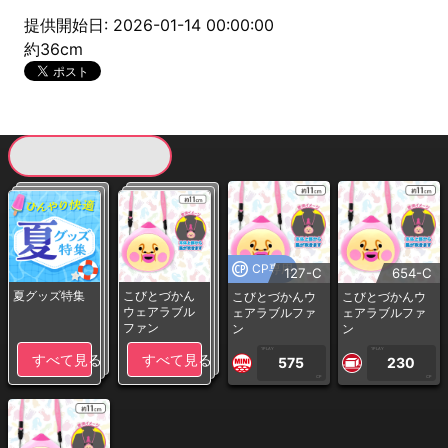
提供開始日: 2026-01-14 00:00:00
約36cm
現在提供している景品一覧
CP専用
127-C
654-C
夏グッズ特集
こびとづかん
こびとづかんウ
こびとづかんウ
ウェアラブル
ェアラブルファ
ェアラブルファ
ファン
ン
ン
1PLAY
1PLAY
すべて見る
すべて見る
575
230
CP
CP