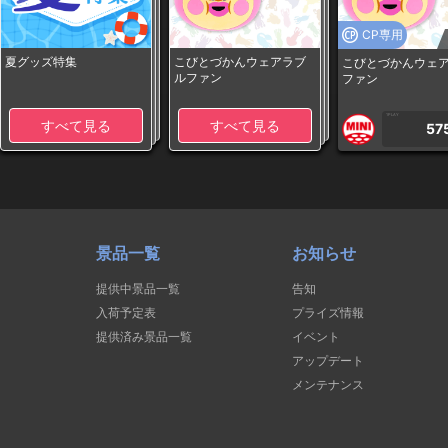
CP専用
夏グッズ特集
こびとづかんウェアラブ
こびとづかんウェ
ルファン
ファン
1PLAY
すべて見る
すべて見る
57
景品一覧
お知らせ
提供中景品一覧
告知
入荷予定表
プライズ情報
提供済み景品一覧
イベント
アップデート
メンテナンス