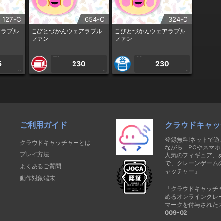
127-C
654-C
324-C
アラブル
こびとづかんウェアラブル
こびとづかんウェアラブル
ファン
ファン
1PLAY
1PLAY
5
230
230
CP
CP
CP
ご利用ガイド
クラウドキャッ
登録無料!ネットで
クラウドキャッチャーとは
ながら、PCやスマホ
プレイ方法
人気のフィギュア、
で、クレーンゲーム
よくあるご質問
ャッチャー」
動作対象端末
「クラウドキャッチ
めるオンラインクレ
マークを付与された
009-02