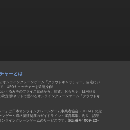
チャーとは
遊ぶオンラインクレーンゲーム「クラウドキャッチャー」自宅にい
で、UFOキャッチャーを遠隔操作!
ぬいぐるみ等のプライズ景品から、雑貨、おもちゃ、日用品ま
の決定版!ネットで遊べるオンラインクレーンゲーム「クラウドキ
ャー」は日本オンラインクレーンゲーム事業者協会（JOCA）の定
ーンゲーム適格認証制度のガイドライン・運営基準に則り、認証
オンラインクレーンゲームのサービスです。
認証番号: 009-22-