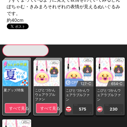
ぽちゃむ・きみまろそれぞれの表情が見えるぬいぐるみ
です。
約40cm
現在提供している景品一覧
CP専用
127-C
654-C
夏グッズ特集
こびとづかん
こびとづかんウ
こびとづかんウ
ウェアラブル
ェアラブルファ
ェアラブルファ
ファン
ン
ン
1PLAY
1PLAY
すべて見る
すべて見る
575
230
CP
CP