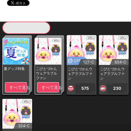
現在提供している景品一覧
CP専用
127-C
654-C
夏グッズ特集
こびとづかん
こびとづかんウ
こびとづかんウ
ウェアラブル
ェアラブルファ
ェアラブルファ
ファン
ン
ン
1PLAY
1PLAY
すべて見る
すべて見る
575
230
CP
CP
324-C