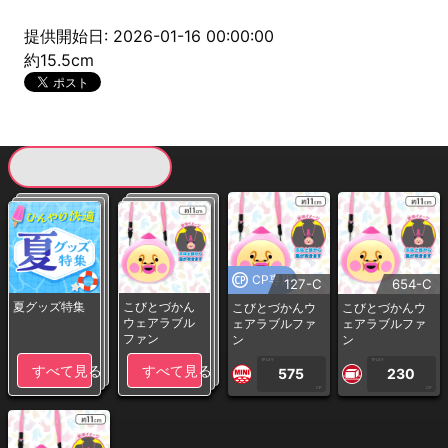
提供開始日: 2026-01-16 00:00:00
約15.5cm
現在提供している景品一覧
CP専用
127-C
654-C
夏グッズ特集
こびとづかん
こびとづかんウ
こびとづかんウ
ウェアラブル
ェアラブルファ
ェアラブルファ
ファン
ン
ン
1PLAY
1PLAY
すべて見る
すべて見る
575
230
CP
CP