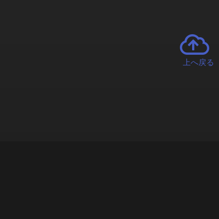
上へ戻る
チャーとは
遊ぶオンラインクレーンゲーム「クラウドキャッチャー」自宅にい
で、UFOキャッチャーを遠隔操作!