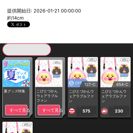
提供開始日: 2026-01-21 00:00:00
約14cm
現在提供している景品一覧
CP専用
127-C
654-C
夏グッズ特集
こびとづかん
こびとづかんウ
こびとづかんウ
ウェアラブル
ェアラブルファ
ェアラブルファ
ファン
ン
ン
1PLAY
1PLAY
すべて見る
すべて見る
575
230
CP
CP