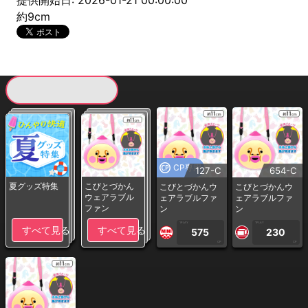
提供開始日: 2026-01-21 00:00:00
約9cm
現在提供している景品一覧
CP専用
127-C
654-C
夏グッズ特集
こびとづかん
こびとづかんウ
こびとづかんウ
ウェアラブル
ェアラブルファ
ェアラブルファ
ファン
ン
ン
1PLAY
1PLAY
すべて見る
すべて見る
575
230
CP
CP