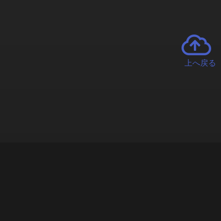
上へ戻る
チャーとは
遊ぶオンラインクレーンゲーム「クラウドキャッチャー」自宅にい
で、UFOキャッチャーを遠隔操作!