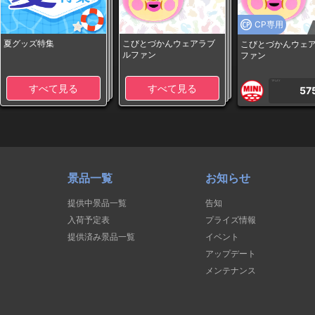
CP専用
夏グッズ特集
こびとづかんウェアラブ
こびとづかんウェ
ルファン
ファン
1PLAY
すべて見る
すべて見る
57
景品一覧
お知らせ
提供中景品一覧
告知
入荷予定表
プライズ情報
提供済み景品一覧
イベント
アップデート
メンテナンス