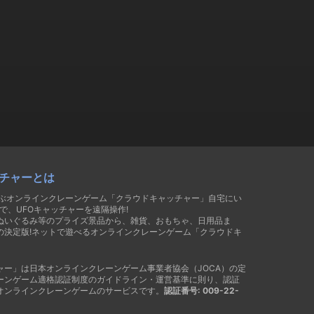
チャーとは
遊ぶオンラインクレーンゲーム「クラウドキャッチャー」自宅にい
で、UFOキャッチャーを遠隔操作!
ぬいぐるみ等のプライズ景品から、雑貨、おもちゃ、日用品ま
の決定版!ネットで遊べるオンラインクレーンゲーム「クラウドキ
ャー」は日本オンラインクレーンゲーム事業者協会（JOCA）の定
ーンゲーム適格認証制度のガイドライン・運営基準に則り、認証
オンラインクレーンゲームのサービスです。
認証番号: 009-22-