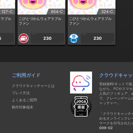
127-C
654-C
324-C
アラブル
こびとづかんウェアラブル
こびとづかんウェアラブル
ファン
ファン
1PLAY
1PLAY
5
230
230
CP
CP
CP
ご利用ガイド
クラウドキャッ
登録無料!ネットで
クラウドキャッチャーとは
ながら、PCやスマホ
プレイ方法
人気のフィギュア、
で、クレーンゲーム
よくあるご質問
ャッチャー」
動作対象端末
「クラウドキャッチ
めるオンラインクレ
マークを付与された
009-02