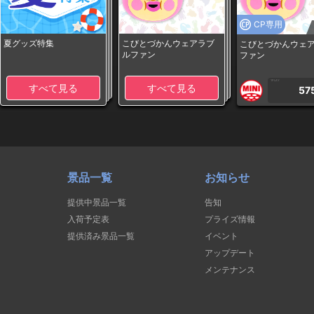
CP専用
夏グッズ特集
こびとづかんウェアラブ
こびとづかんウェ
ルファン
ファン
1PLAY
すべて見る
すべて見る
57
景品一覧
お知らせ
提供中景品一覧
告知
入荷予定表
プライズ情報
提供済み景品一覧
イベント
アップデート
メンテナンス