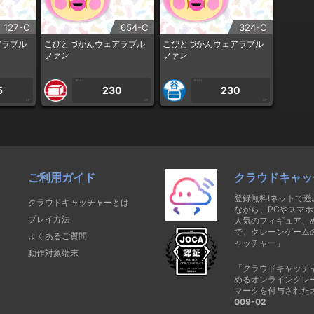
127-C
654-C
324-C
アラブル
こびとづかんウェアラブル
こびとづかんウェアラブル
ファン
ファン
1PLAY
1PLAY
5
230
230
CP
CP
CP
ご利用ガイド
クラウドキャッ
登録無料!ネットで
クラウドキャッチャーとは
ながら、PCやスマホ
プレイ方法
人気のフィギュア、
で、クレーンゲーム
よくあるご質問
ャッチャー」
動作対象端末
「クラウドキャッチ
めるオンラインクレ
マークを付与された
009-02