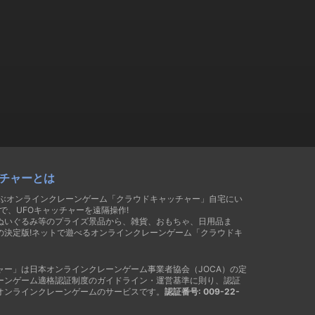
チャーとは
遊ぶオンラインクレーンゲーム「クラウドキャッチャー」自宅にい
で、UFOキャッチャーを遠隔操作!
ぬいぐるみ等のプライズ景品から、雑貨、おもちゃ、日用品ま
の決定版!ネットで遊べるオンラインクレーンゲーム「クラウドキ
ャー」は日本オンラインクレーンゲーム事業者協会（JOCA）の定
ーンゲーム適格認証制度のガイドライン・運営基準に則り、認証
オンラインクレーンゲームのサービスです。
認証番号: 009-22-