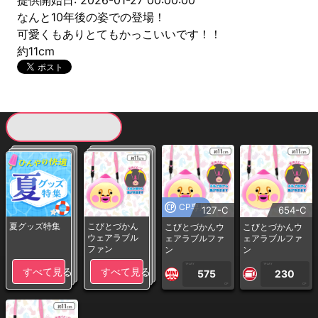
提供開始日: 2026-01-27 00:00:00
なんと10年後の姿での登場！
可愛くもありとてもかっこいいです！！
約11cm
現在提供している景品一覧
CP専用
127-C
654-C
夏グッズ特集
こびとづかん
こびとづかんウ
こびとづかんウ
ウェアラブル
ェアラブルファ
ェアラブルファ
ファン
ン
ン
1PLAY
1PLAY
すべて見る
すべて見る
575
230
CP
CP