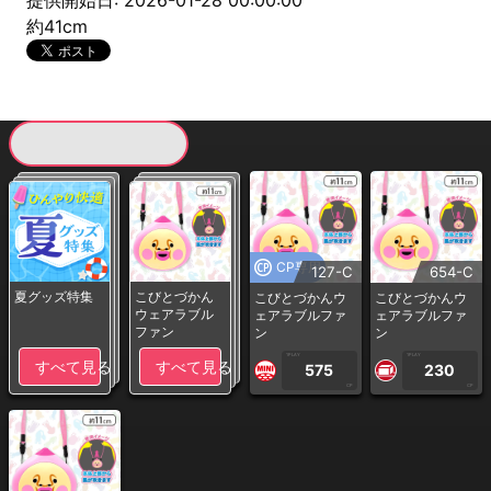
提供開始日: 2026-01-28 00:00:00
約41cm
現在提供している景品一覧
CP専用
127-C
654-C
夏グッズ特集
こびとづかん
こびとづかんウ
こびとづかんウ
ウェアラブル
ェアラブルファ
ェアラブルファ
ファン
ン
ン
1PLAY
1PLAY
すべて見る
すべて見る
575
230
CP
CP