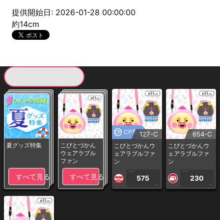
提供開始日: 2026-01-28 00:00:00
約14cm
現在提供している景品一覧
CP専用
127-C
654-C
夏グッズ特集
こびとづかん
こびとづかんウ
こびとづかんウ
ウェアラブル
ェアラブルファ
ェアラブルファ
ファン
ン
ン
1PLAY
1PLAY
すべて見る
すべて見る
575
230
CP
CP