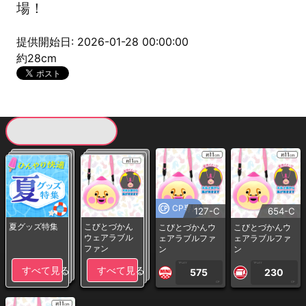
場！
提供開始日: 2026-01-28 00:00:00
約28cm
現在提供している景品一覧
CP専用
127-C
654-C
夏グッズ特集
こびとづかん
こびとづかんウ
こびとづかんウ
ウェアラブル
ェアラブルファ
ェアラブルファ
ファン
ン
ン
1PLAY
1PLAY
すべて見る
すべて見る
575
230
CP
CP