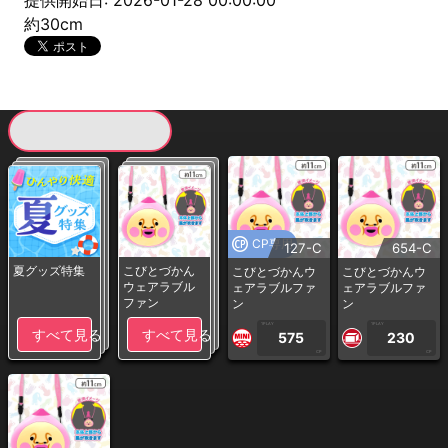
提供開始日: 2026-01-28 00:00:00
約30cm
現在提供している景品一覧
CP専用
127-C
654-C
夏グッズ特集
こびとづかん
こびとづかんウ
こびとづかんウ
ウェアラブル
ェアラブルファ
ェアラブルファ
ファン
ン
ン
1PLAY
1PLAY
すべて見る
すべて見る
575
230
CP
CP