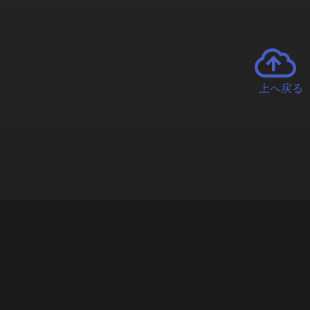
上へ戻る
チャーとは
遊ぶオンラインクレーンゲーム「クラウドキャッチャー」自宅にい
で、UFOキャッチャーを遠隔操作!