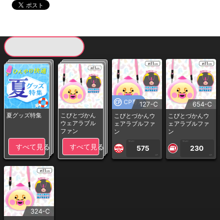
現在提供している景品一覧
CP専用
127-C
654-C
夏グッズ特集
こびとづかん
こびとづかんウ
こびとづかんウ
ウェアラブル
ェアラブルファ
ェアラブルファ
ファン
ン
ン
1PLAY
1PLAY
すべて見る
すべて見る
575
230
CP
CP
324-C