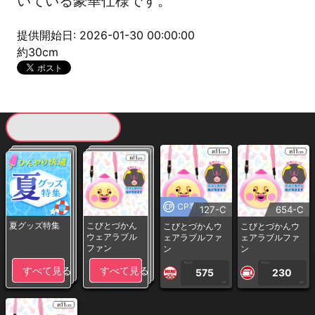
いている豪華仕様です。
提供開始日: 2026-01-30 00:00:00
約30cm
現在提供している景品一覧
CP専用
127-C
654-C
夏グッズ特集
こびとづかん
こびとづかんウ
こびとづかんウ
ウェアラブル
ェアラブルファ
ェアラブルファ
ファン
ン
ン
1PLAY
1PLAY
すべて見る
すべて見る
575
230
CP
CP