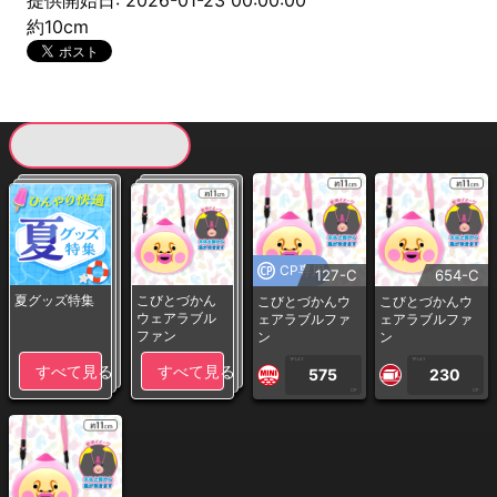
提供開始日: 2026-01-23 00:00:00
約10cm
現在提供している景品一覧
CP専用
127-C
654-C
夏グッズ特集
こびとづかん
こびとづかんウ
こびとづかんウ
ウェアラブル
ェアラブルファ
ェアラブルファ
ファン
ン
ン
1PLAY
1PLAY
すべて見る
すべて見る
575
230
CP
CP