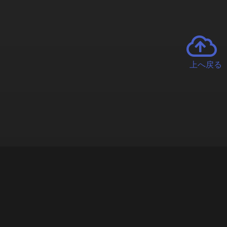
上へ戻る
チャーとは
遊ぶオンラインクレーンゲーム「クラウドキャッチャー」自宅にい
で、UFOキャッチャーを遠隔操作!