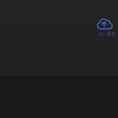
上へ戻る
チャーとは
遊ぶオンラインクレーンゲーム「クラウドキャッチャー」自宅にい
で、UFOキャッチャーを遠隔操作!