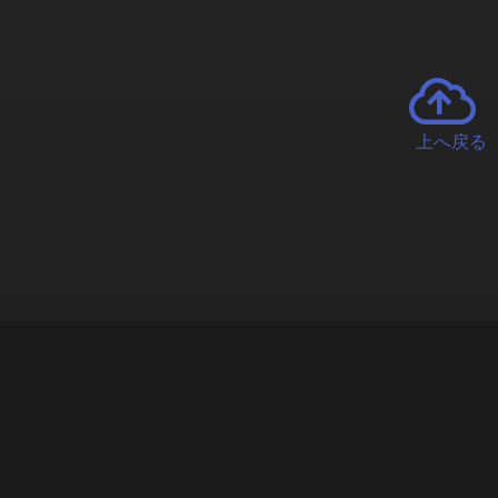
上へ戻る
チャーとは
遊ぶオンラインクレーンゲーム「クラウドキャッチャー」自宅にい
で、UFOキャッチャーを遠隔操作!