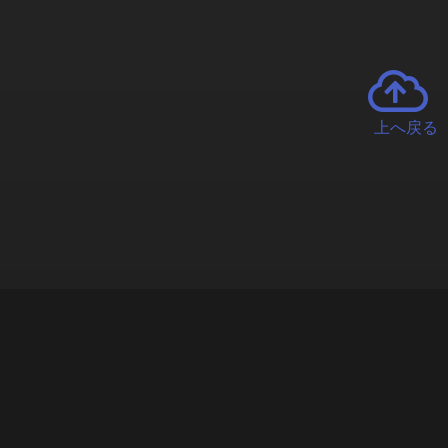
上へ戻る
チャーとは
遊ぶオンラインクレーンゲーム「クラウドキャッチャー」自宅にい
で、UFOキャッチャーを遠隔操作!