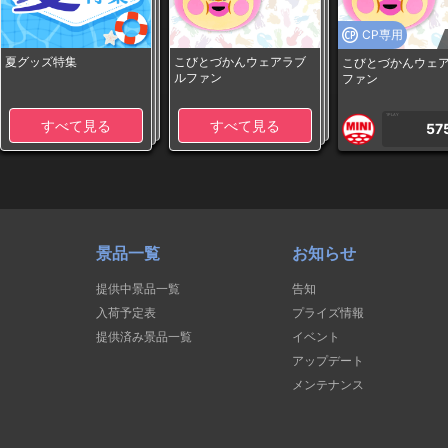
CP専用
夏グッズ特集
こびとづかんウェアラブ
こびとづかんウェ
ルファン
ファン
1PLAY
すべて見る
すべて見る
57
景品一覧
お知らせ
提供中景品一覧
告知
入荷予定表
プライズ情報
提供済み景品一覧
イベント
アップデート
メンテナンス