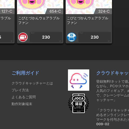
127-C
654-C
324-C
アラブル
こびとづかんウェアラブル
こびとづかんウェアラブル
ファン
ファン
1PLAY
1PLAY
5
230
230
CP
CP
CP
ご利用ガイド
クラウドキャッ
登録無料!ネットで
クラウドキャッチャーとは
ながら、PCやスマホ
プレイ方法
人気のフィギュア、
で、クレーンゲーム
よくあるご質問
ャッチャー」
動作対象端末
「クラウドキャッチ
めるオンラインクレ
マークを付与された
009-02