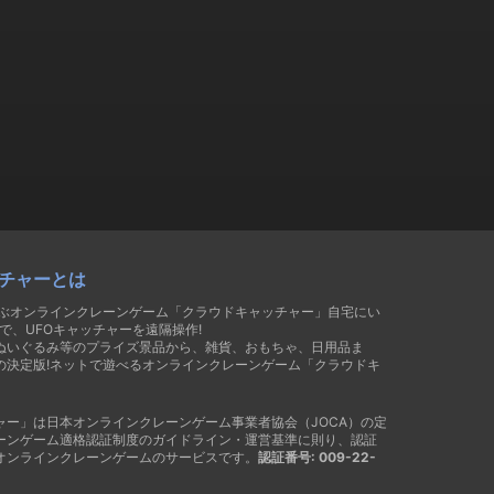
チャーとは
遊ぶオンラインクレーンゲーム「クラウドキャッチャー」自宅にい
で、UFOキャッチャーを遠隔操作!
ぬいぐるみ等のプライズ景品から、雑貨、おもちゃ、日用品ま
の決定版!ネットで遊べるオンラインクレーンゲーム「クラウドキ
ャー」は日本オンラインクレーンゲーム事業者協会（JOCA）の定
ーンゲーム適格認証制度のガイドライン・運営基準に則り、認証
オンラインクレーンゲームのサービスです。
認証番号: 009-22-