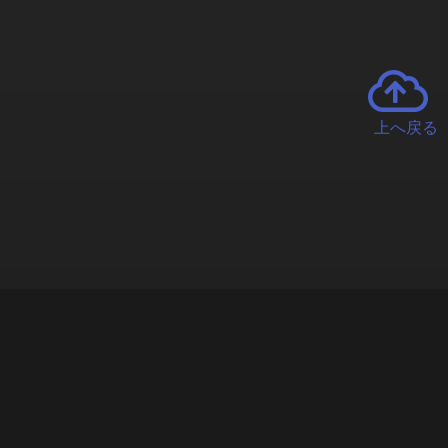
上へ戻る
チャーとは
遊ぶオンラインクレーンゲーム「クラウドキャッチャー」自宅にい
で、UFOキャッチャーを遠隔操作!