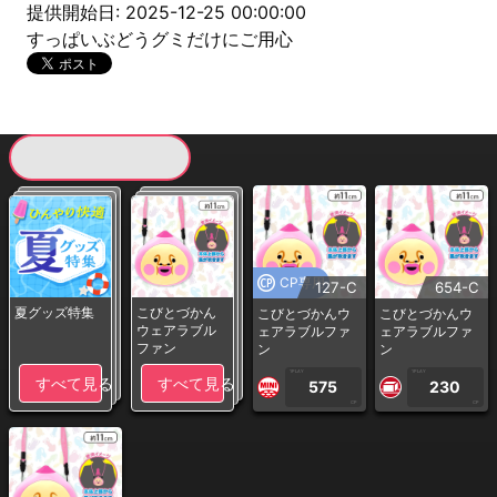
提供開始日: 2025-12-25 00:00:00
すっぱいぶどうグミだけにご用心
現在提供している景品一覧
CP専用
127-C
654-C
夏グッズ特集
こびとづかん
こびとづかんウ
こびとづかんウ
ウェアラブル
ェアラブルファ
ェアラブルファ
ファン
ン
ン
1PLAY
1PLAY
すべて見る
すべて見る
575
230
CP
CP