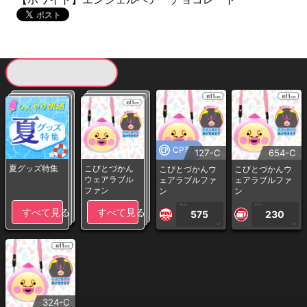
現在提供している景品一覧
CP専用
127-C
654-C
夏グッズ特集
こびとづかん
こびとづかんウ
こびとづかんウ
ウェアラブル
ェアラブルファ
ェアラブルファ
ファン
ン
ン
1PLAY
1PLAY
すべて見る
すべて見る
575
230
CP
CP
324-C