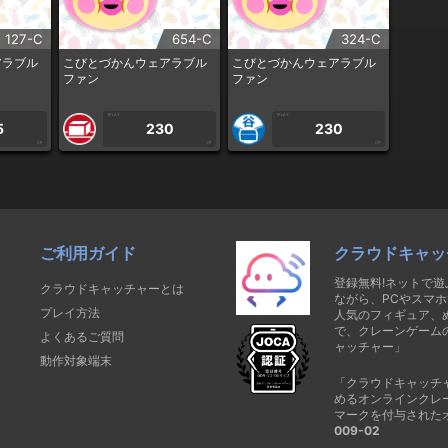
127-C
654-C
324-C
アラブル
こびとづかんウェアラブル
こびとづかんウェアラブル
ファン
ファン
1PLAY
1PLAY
5
230
230
CP
CP
CP
ご利用ガイド
クラウドキャッ
登録無料!ネットで
クラウドキャッチャーとは
ながら、PCやスマホ
プレイ方法
人気のフィギュア、
で、クレーンゲーム
よくあるご質問
ャッチャー」
動作対象端末
「クラウドキャッチ
めるオンラインクレ
マークを付与された
009-02