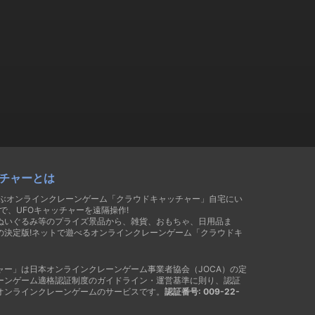
チャーとは
遊ぶオンラインクレーンゲーム「クラウドキャッチャー」自宅にい
で、UFOキャッチャーを遠隔操作!
ぬいぐるみ等のプライズ景品から、雑貨、おもちゃ、日用品ま
の決定版!ネットで遊べるオンラインクレーンゲーム「クラウドキ
ャー」は日本オンラインクレーンゲーム事業者協会（JOCA）の定
ーンゲーム適格認証制度のガイドライン・運営基準に則り、認証
オンラインクレーンゲームのサービスです。
認証番号: 009-22-