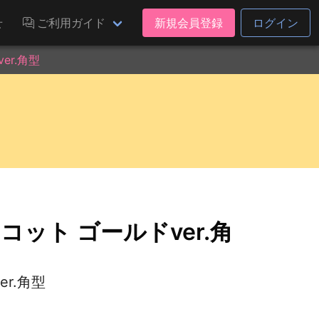
せ
ご利用ガイド
新規会員登録
ログイン
er.角型
コット ゴールドver.角
er.角型