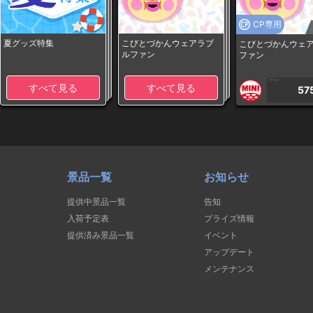
CP専用
夏グッズ特集
こびとづかんウェアラブ
こびとづかんウェ
ルファン
ファン
1PLAY
すべて見る
すべて見る
57
景品一覧
お知らせ
提供中景品一覧
告知
入荷予定表
プライズ情報
提供済み景品一覧
イベント
アップデート
メンテナンス