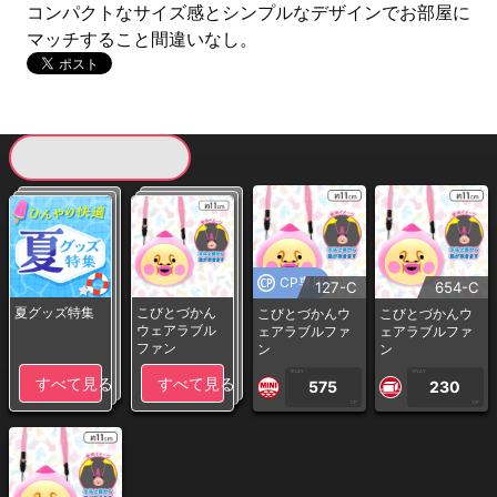
コンパクトなサイズ感とシンプルなデザインでお部屋に
マッチすること間違いなし。
現在提供している景品一覧
CP専用
127-C
654-C
夏グッズ特集
こびとづかん
こびとづかんウ
こびとづかんウ
ウェアラブル
ェアラブルファ
ェアラブルファ
ファン
ン
ン
1PLAY
1PLAY
すべて見る
すべて見る
575
230
CP
CP