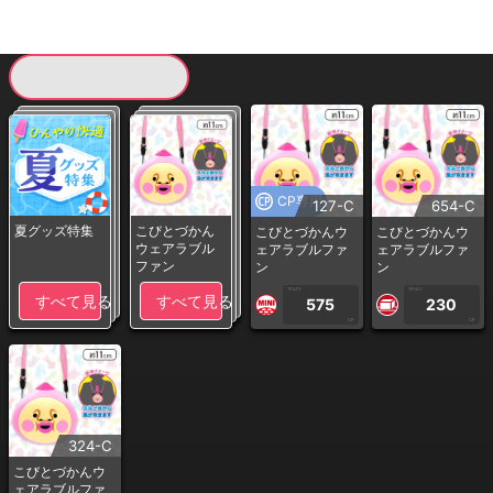
現在提供している景品一覧
CP専用
127-C
654-C
夏グッズ特集
こびとづかん
こびとづかんウ
こびとづかんウ
ウェアラブル
ェアラブルファ
ェアラブルファ
ファン
ン
ン
1PLAY
1PLAY
すべて見る
すべて見る
575
230
CP
CP
324-C
こびとづかんウ
ェアラブルファ