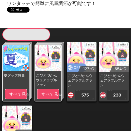
ワンタッチで簡単に風量調節が可能です！
現在提供している景品一覧
CP専用
127-C
654-C
夏グッズ特集
こびとづかん
こびとづかんウ
こびとづかんウ
ウェアラブル
ェアラブルファ
ェアラブルファ
ファン
ン
ン
1PLAY
1PLAY
すべて見る
すべて見る
575
230
CP
CP