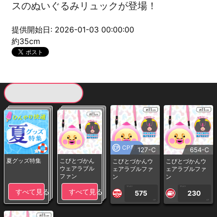
スのぬいぐるみリュックが登場！
提供開始日: 2026-01-03 00:00:00
約35cm
現在提供している景品一覧
CP専用
127-C
654-C
夏グッズ特集
こびとづかん
こびとづかんウ
こびとづかんウ
ウェアラブル
ェアラブルファ
ェアラブルファ
ファン
ン
ン
1PLAY
1PLAY
すべて見る
すべて見る
575
230
CP
CP