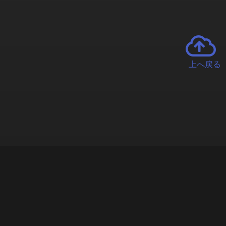
上へ戻る
チャーとは
遊ぶオンラインクレーンゲーム「クラウドキャッチャー」自宅にい
で、UFOキャッチャーを遠隔操作!