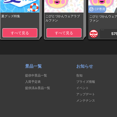
CP専用
夏グッズ特集
こびとづかんウェアラブ
こびとづかんウェ
ルファン
ファン
1PLAY
すべて見る
すべて見る
57
景品一覧
お知らせ
提供中景品一覧
告知
入荷予定表
プライズ情報
提供済み景品一覧
イベント
アップデート
メンテナンス