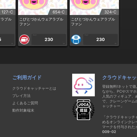
127-C
654-C
324-C
アラブル
こびとづかんウェアラブル
こびとづかんウェアラブル
ファン
ファン
1PLAY
1PLAY
5
230
230
CP
CP
CP
ご利用ガイド
クラウドキャッ
登録無料!ネットで
クラウドキャッチャーとは
ながら、PCやスマホ
プレイ方法
人気のフィギュア、
で、クレーンゲーム
よくあるご質問
ャッチャー」
動作対象端末
「クラウドキャッチ
めるオンラインクレ
マークを付与された
009-02