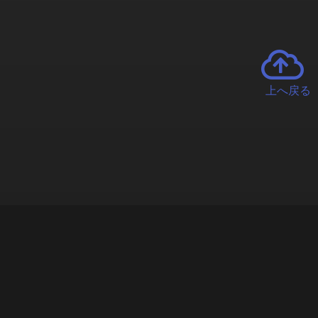
上へ戻る
チャーとは
遊ぶオンラインクレーンゲーム「クラウドキャッチャー」自宅にい
で、UFOキャッチャーを遠隔操作!