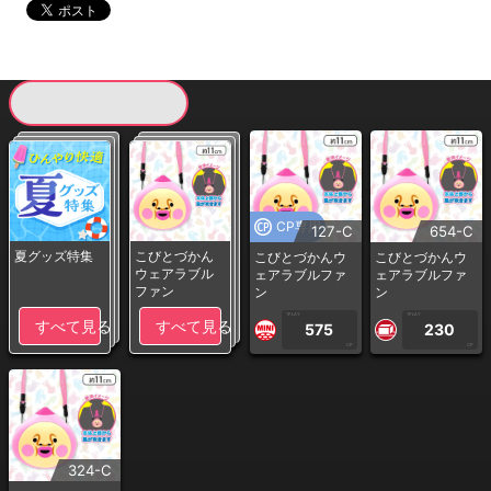
現在提供している景品一覧
CP専用
127-C
654-C
夏グッズ特集
こびとづかん
こびとづかんウ
こびとづかんウ
ウェアラブル
ェアラブルファ
ェアラブルファ
ファン
ン
ン
1PLAY
1PLAY
すべて見る
すべて見る
575
230
CP
CP
324-C