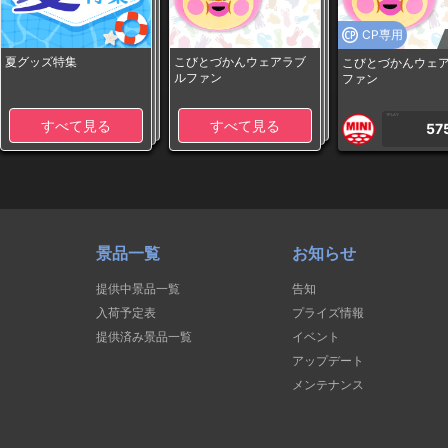
CP専用
夏グッズ特集
こびとづかんウェアラブ
こびとづかんウェ
ルファン
ファン
1PLAY
すべて見る
すべて見る
57
景品一覧
お知らせ
提供中景品一覧
告知
入荷予定表
プライズ情報
提供済み景品一覧
イベント
アップデート
メンテナンス