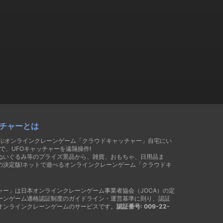
チャーとは
遊ぶオンラインクレーンゲーム「クラウドキャッチャー」自宅にい
で、UFOキャッチャーを遠隔操作!
ぬいぐるみ等のプライズ景品から、雑貨、おもちゃ、日用品ま
の決定版!ネットで遊べるオンラインクレーンゲーム「クラウドキ
ャー」は日本オンラインクレーンゲーム事業者協会（JOCA）の定
ーンゲーム適格認証制度のガイドライン・運営基準に則り、認証
オンラインクレーンゲームのサービスです。
認証番号: 009-22-