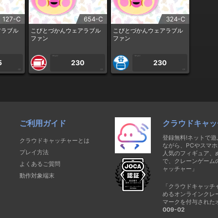
127-C
654-C
324-C
アラブル
こびとづかんウェアラブル
こびとづかんウェアラブル
ファン
ファン
1PLAY
1PLAY
5
230
230
CP
CP
CP
ご利用ガイド
クラウドキャッ
登録無料!ネットで
クラウドキャッチャーとは
ながら、PCやスマホ
プレイ方法
人気のフィギュア、
で、クレーンゲーム
よくあるご質問
ャッチャー」
動作対象端末
「クラウドキャッチ
めるオンラインクレ
マークを付与された
009-02