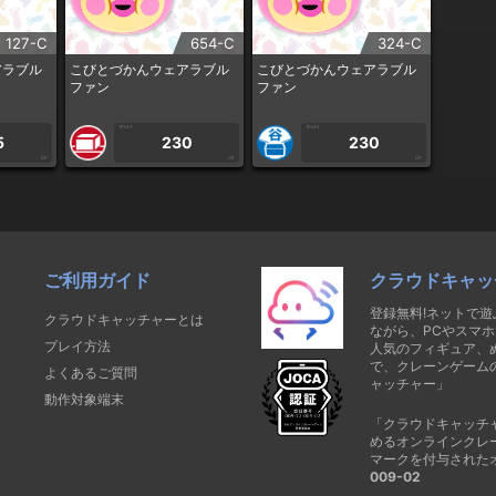
127-C
654-C
324-C
アラブル
こびとづかんウェアラブル
こびとづかんウェアラブル
ファン
ファン
1PLAY
1PLAY
5
230
230
CP
CP
CP
ご利用ガイド
クラウドキャッ
登録無料!ネットで
クラウドキャッチャーとは
ながら、PCやスマホ
プレイ方法
人気のフィギュア、
で、クレーンゲーム
よくあるご質問
ャッチャー」
動作対象端末
「クラウドキャッチ
めるオンラインクレ
マークを付与された
009-02