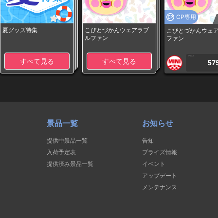
CP専用
夏グッズ特集
こびとづかんウェアラブ
こびとづかんウェ
ルファン
ファン
1PLAY
すべて見る
すべて見る
57
景品一覧
お知らせ
提供中景品一覧
告知
入荷予定表
プライズ情報
提供済み景品一覧
イベント
アップデート
メンテナンス