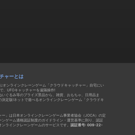
チャーとは
遊ぶオンラインクレーンゲーム「クラウドキャッチャー」自宅にい
で、UFOキャッチャーを遠隔操作!
ぬいぐるみ等のプライズ景品から、雑貨、おもちゃ、日用品ま
の決定版!ネットで遊べるオンラインクレーンゲーム「クラウドキ
ャー」は日本オンラインクレーンゲーム事業者協会（JOCA）の定
ーンゲーム適格認証制度のガイドライン・運営基準に則り、認証
オンラインクレーンゲームのサービスです。
認証番号: 009-22-