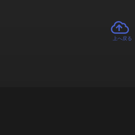
上へ戻る
チャーとは
遊ぶオンラインクレーンゲーム「クラウドキャッチャー」自宅にい
で、UFOキャッチャーを遠隔操作!