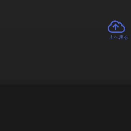
上へ戻る
チャーとは
遊ぶオンラインクレーンゲーム「クラウドキャッチャー」自宅にい
で、UFOキャッチャーを遠隔操作!