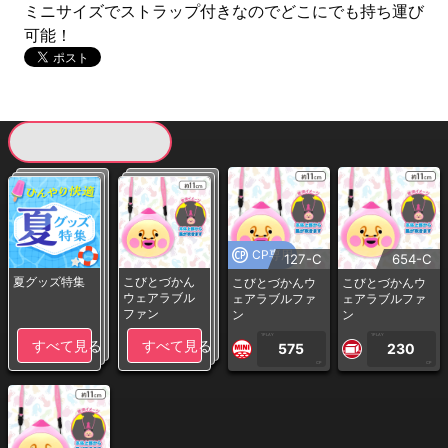
ミニサイズでストラップ付きなのでどこにでも持ち運び
可能！
現在提供している景品一覧
CP専用
127-C
654-C
夏グッズ特集
こびとづかん
こびとづかんウ
こびとづかんウ
ウェアラブル
ェアラブルファ
ェアラブルファ
ファン
ン
ン
1PLAY
1PLAY
すべて見る
すべて見る
575
230
CP
CP