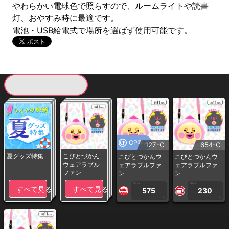
やわらかい電球色で照らすので、ルームライトや読書
灯、おやすみ時に最適です。
電池・USB給電式で場所を選ばず使用可能です。
現在提供している景品一覧
CP専用
127-C
654-C
夏グッズ特集
こびとづかん
こびとづかんウ
こびとづかんウ
ウェアラブル
ェアラブルファ
ェアラブルファ
ファン
ン
ン
1PLAY
1PLAY
すべて見る
すべて見る
575
230
CP
CP