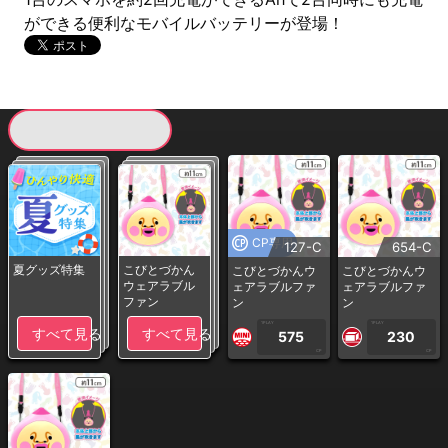
ができる便利なモバイルバッテリーが登場！
現在提供している景品一覧
CP専用
127-C
654-C
夏グッズ特集
こびとづかん
こびとづかんウ
こびとづかんウ
ウェアラブル
ェアラブルファ
ェアラブルファ
ファン
ン
ン
1PLAY
1PLAY
すべて見る
すべて見る
575
230
CP
CP