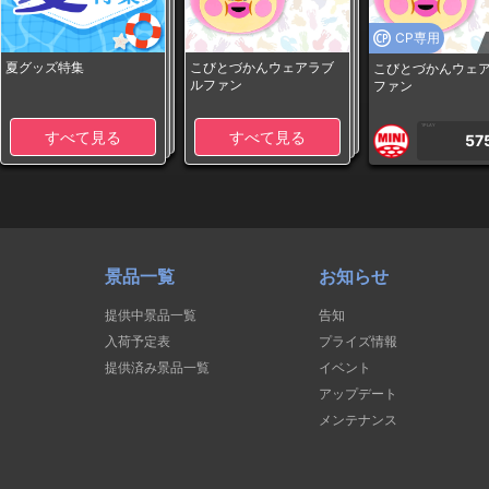
CP専用
夏グッズ特集
こびとづかんウェアラブ
こびとづかんウェ
ルファン
ファン
1PLAY
すべて見る
すべて見る
57
景品一覧
お知らせ
提供中景品一覧
告知
入荷予定表
プライズ情報
提供済み景品一覧
イベント
アップデート
メンテナンス