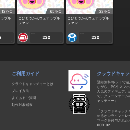
127-C
654-C
324-C
アラブル
こびとづかんウェアラブル
こびとづかんウェアラブル
ファン
ファン
1PLAY
1PLAY
5
230
230
CP
CP
CP
ご利用ガイド
クラウドキャッ
登録無料!ネットで
クラウドキャッチャーとは
ながら、PCやスマホ
プレイ方法
人気のフィギュア、
で、クレーンゲーム
よくあるご質問
ャッチャー」
動作対象端末
「クラウドキャッチ
めるオンラインクレ
マークを付与された
009-02