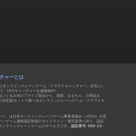
チャーとは
遊ぶオンラインクレーンゲーム「クラウドキャッチャー」自宅にい
で、UFOキャッチャーを遠隔操作!
ぬいぐるみ等のプライズ景品から、雑貨、おもちゃ、日用品ま
の決定版!ネットで遊べるオンラインクレーンゲーム「クラウドキ
ャー」は日本オンラインクレーンゲーム事業者協会（JOCA）の定
ーンゲーム適格認証制度のガイドライン・運営基準に則り、認証
オンラインクレーンゲームのサービスです。
認証番号: 009-22-