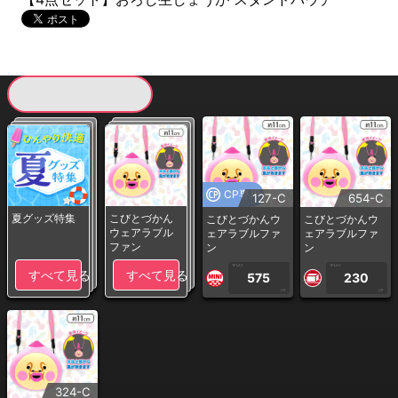
現在提供している景品一覧
CP専用
127-C
654-C
夏グッズ特集
こびとづかん
こびとづかんウ
こびとづかんウ
ウェアラブル
ェアラブルファ
ェアラブルファ
ファン
ン
ン
1PLAY
1PLAY
すべて見る
すべて見る
575
230
CP
CP
324-C