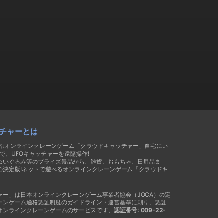
チャーとは
遊ぶオンラインクレーンゲーム「クラウドキャッチャー」自宅にい
で、UFOキャッチャーを遠隔操作!
ぬいぐるみ等のプライズ景品から、雑貨、おもちゃ、日用品ま
の決定版!ネットで遊べるオンラインクレーンゲーム「クラウドキ
ャー」は日本オンラインクレーンゲーム事業者協会（JOCA）の定
ーンゲーム適格認証制度のガイドライン・運営基準に則り、認証
オンラインクレーンゲームのサービスです。
認証番号: 009-22-