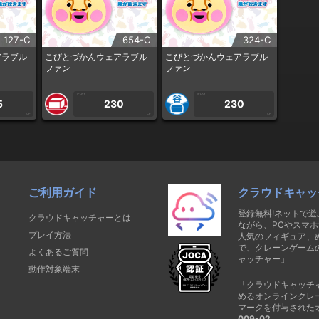
127-C
654-C
324-C
アラブル
こびとづかんウェアラブル
こびとづかんウェアラブル
ファン
ファン
1PLAY
1PLAY
5
230
230
CP
CP
CP
ご利用ガイド
クラウドキャッ
登録無料!ネットで
クラウドキャッチャーとは
ながら、PCやスマホ
プレイ方法
人気のフィギュア、
で、クレーンゲーム
よくあるご質問
ャッチャー」
動作対象端末
「クラウドキャッチ
めるオンラインクレ
マークを付与された
009-02