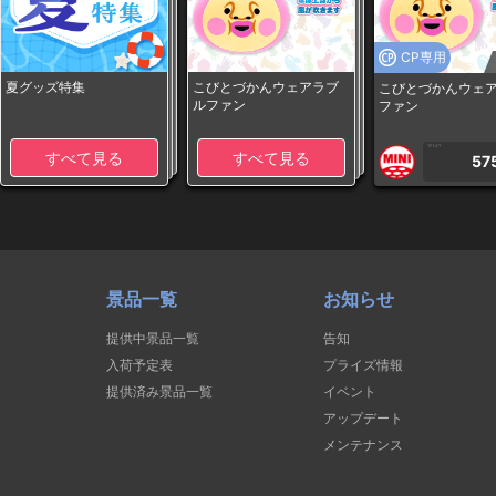
CP専用
夏グッズ特集
こびとづかんウェアラブ
こびとづかんウェ
ルファン
ファン
1PLAY
すべて見る
すべて見る
57
景品一覧
お知らせ
提供中景品一覧
告知
入荷予定表
プライズ情報
提供済み景品一覧
イベント
アップデート
メンテナンス