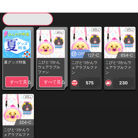
現在提供している景品一覧
CP専用
127-C
654-C
夏グッズ特集
こびとづかん
こびとづかんウ
こびとづかんウ
ウェアラブル
ェアラブルファ
ェアラブルファ
ファン
ン
ン
1PLAY
1PLAY
すべて見る
すべて見る
575
230
CP
CP
324-C
こびとづかんウ
ェアラブルファ